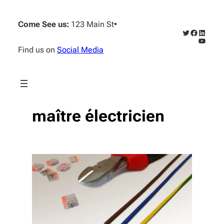
Aller
au
Come See us:
123 Main St
•
contenu
Twitter
Faceboo
Linked
YouTub
Find us on
Social Media
maître électricien