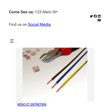
Aller
au
Come See us:
123 Main St
•
contenu
Twitter
Faceboo
Linked
YouTub
Find us on
Social Media
RÉNO ET ENTRETIEN